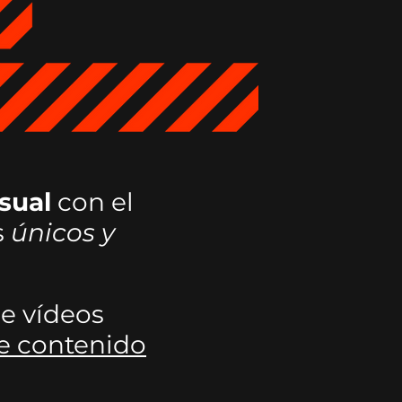
sual
con el
s
únicos y
e vídeos
e contenido