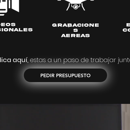
DEOS
GRABACIONE
​´
IONALES
C
S
AEREAS
lica aquí,
estas a un paso de trabajar junt
PEDIR PRESUPUESTO