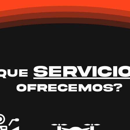
servici
QuE
ofrecemos
?