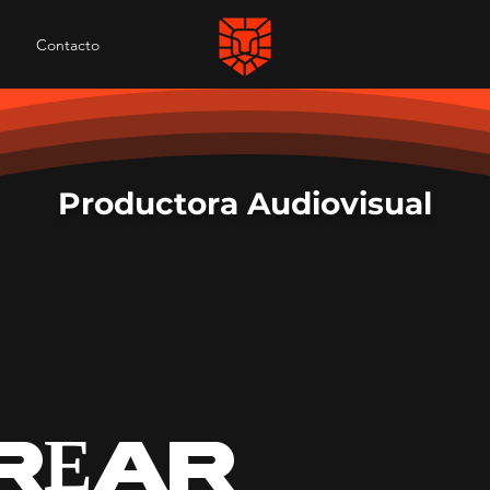
Contacto
Productora Audiovisual
E
R
AR