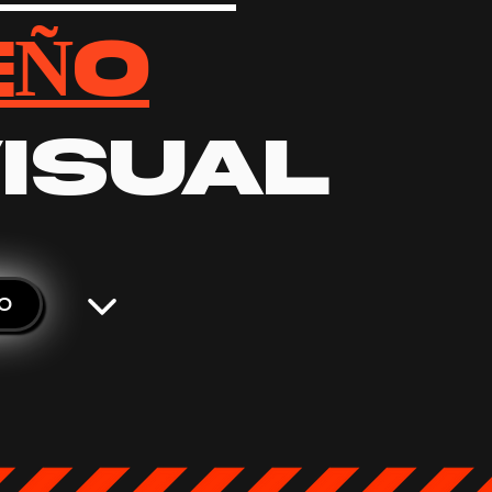
EÑO
ISUAL
TO