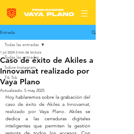
Entrada
Todas las entradas
1 jul 2024
3 min de lectura
Todas las entradas
Caso de éxito de Akiles a
Sobre Instagram
Innovamat realizado por
Tik Tok
Vaya Plano
Actualizado:
5 may 2025
Hoy hablaremos sobre la grabación 
del 
caso de éxito de Akiles a Innovamat, 
realizado por Vaya Plano.
 Akiles se 
dedica a las cerraduras digitales 
inteligentes que permiten la gestión 
remota de todos los accesos. Con 