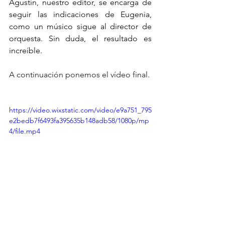
Agustín, nuestro editor, se encarga de 
seguir las indicaciones de Eugenia, 
como un músico sigue al director de 
orquesta. Sin duda, el resultado es 
increíble.
A continuación ponemos el vídeo final.
https://video.wixstatic.com/video/e9a751_795
e2bedb7f6493fa395635b148adb58/1080p/mp
4/file.mp4