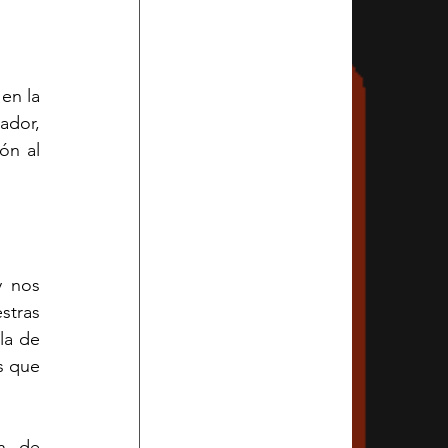
en la 
dor, 
n al 
 nos 
tras 
a de 
 que 
n de 