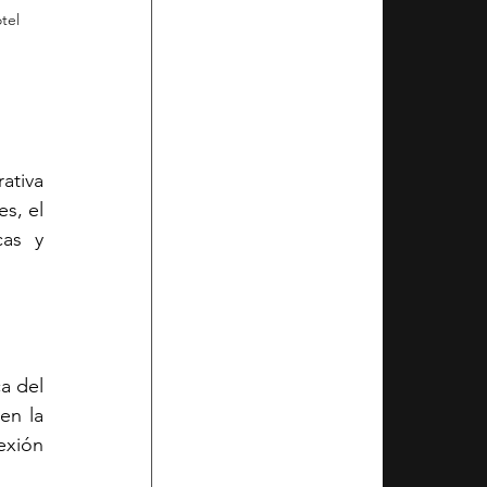
tel 
ativa 
s, el 
as y 
 del 
n la 
xión 