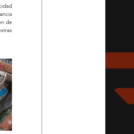
idad 
ncia 
en de 
tras 