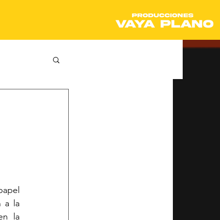
apel 
a la 
n la 