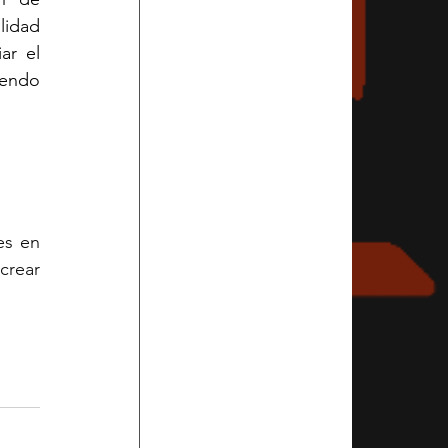
lidad 
r el 
endo 
s en 
rear 