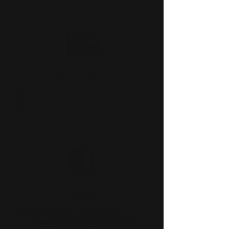
Formatos
HD
4K
Coste
Adaptado según necesidad:
desde 397€ hasta 14.997€