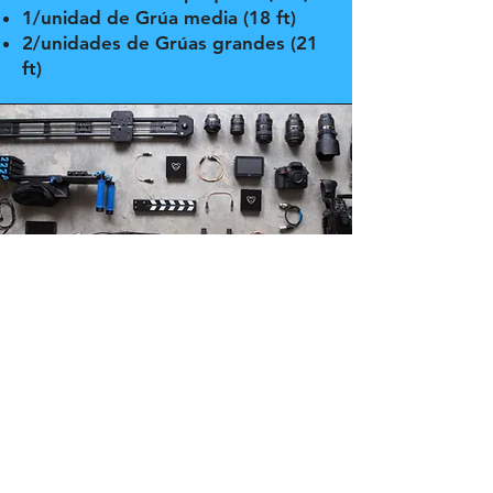
1/unidad de Grúa media (18 ft)
2/unidades de Grúas grandes (21
ft)
Nuestro equipo de personal
Capacidades
humanas de la