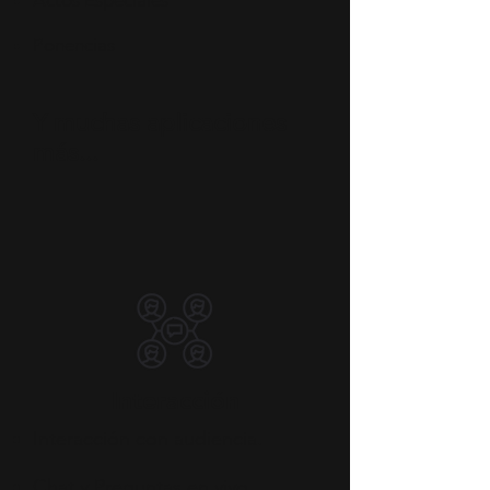
Actos Especiales
Ponencias
Y muchas aplicaciones
más...
Interacción
Interacción con audiencia.
Chat y Preguntas en vivo.