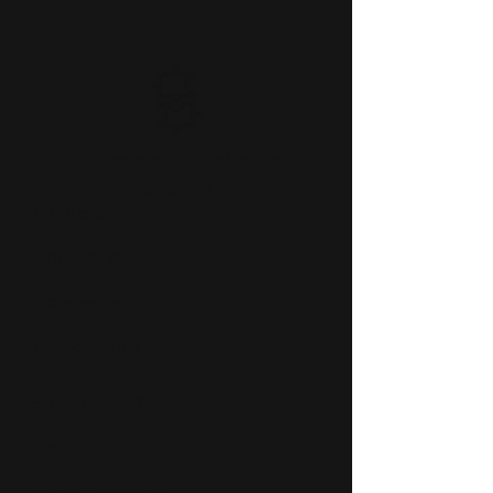
Aplicable a cualquier
evento
Empresas
Conferencias
Conciertos
Espectaculos
Streamer's / Youtuber's
Fiestas