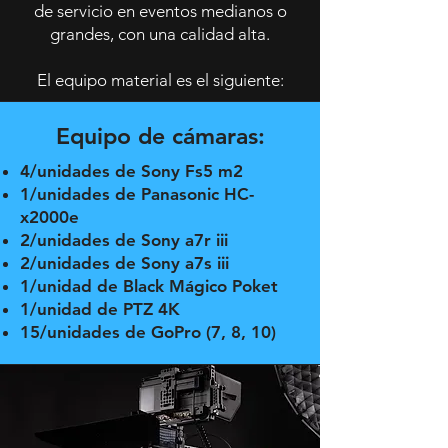
de servicio en eventos medianos o
grandes, con una calidad alta.
El equipo material es el siguiente:
Equipo de cámaras:
4/unidades de Sony Fs5 m2
1/unidades de Panasonic HC-
x2000e
2/unidades de Sony a7r iii
2/unidades de Sony a7s iii
1/unidad de Black Mágico Poket
1/unidad de PTZ 4K
15/unidades de GoPro (7, 8, 10)