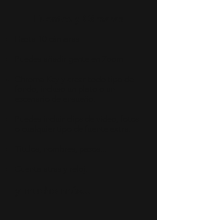
Fuentes y Cámaras
Hasta 10 cámaras
Puedes añadir gente en Zoom
Chroma Key y crear todo tipo de
fondo, incluso un plato o un
escenario de ensueño.
Puedes incluir clips de video, fotos
o cualquier tipo de fuente extra.
Títulos, nombres, pasos...
Cuenta atras y reloj.
y mucho más...