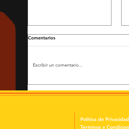
Comentarios
Escribir un comentario...
¿Qué pasaría si el briefing
de tu campaña empezara
con una pregunta
emocional?
Política de Privacidad
Terminos y Condicio