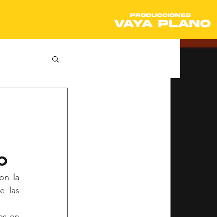
o
Hoy hablaremos sobre la grabación del evento que llevamos a cabo para Eutrasa con la 
 las 
s en 