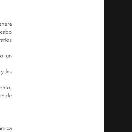
nera 
 cabo 
rios 
o un 
 las 
nto, 
esde 
mica 