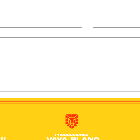
El futur del sector
Oscar Escribà: 
audiovisual: joventut,
Granollers a la
innovació i intel·ligència
del mañana
artificial
nes