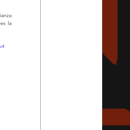
anza 
s la 
p4