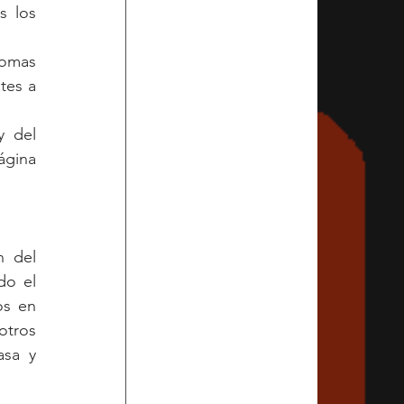
 los 
omas 
es a 
 del 
gina 
 del 
o el 
s en 
tros 
sa y 