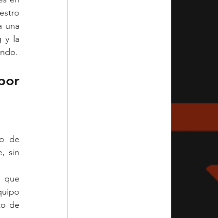
stro 
 una 
y la 
endo.
or 
o de 
 sin 
 que 
uipo 
o de 