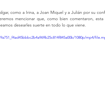
ar, como a Irina, a Joan Miquel y a Julián por su confi
ueremos mencionar que, como bien comentaron, esta e
eamos desearles suerte en todo lo que viene.
o/e9a751_f4ad45bbbc2b4a969b25c814f845a00b/1080p/mp4/file.m